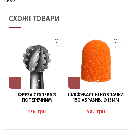
Share:
СХОЖІ ТОВАРИ
ФРЕЗА СТАЛЕВА З
ШЛІФУВАЛЬНІ КОВПАЧКИ
Ф
ПОПЕРЕЧНИМ
150 АБРАЗИВ, Ø13ММ
НАСІЧЕННЯМ 11RS/009
BAEHR
BUSCH
грн
грн