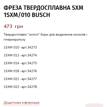
ФРЕЗА ТВЕРДОСПЛАВНА SXM
1SXM/010 BUSCH
грн
Твердосплавні “золоті” бори для видалення мозолів і
гіперкератозу
1SXM 010 -арт.34273
1SXM 012 -арт.34274
1SXM 014 -арт.34275
1SXM 018 -арт.34276
1SXM 021 -арт.34277
1SXM 023 -арт.34278
Додаткова інформація