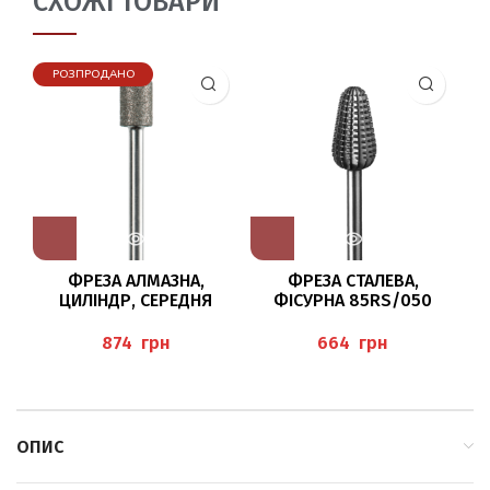
СХОЖІ ТОВАРИ
РОЗПРОДАНО
ФРЕЗА АЛМАЗНА,
ФРЕЗА СТАЛЕВА,
Ф
ЦИЛІНДР, СЕРЕДНЯ
ФІСУРНА 85RS/050
ЗЕРНИСТІСТЬ /055 BAEHR
BUSCH
грн
грн
ОПИС