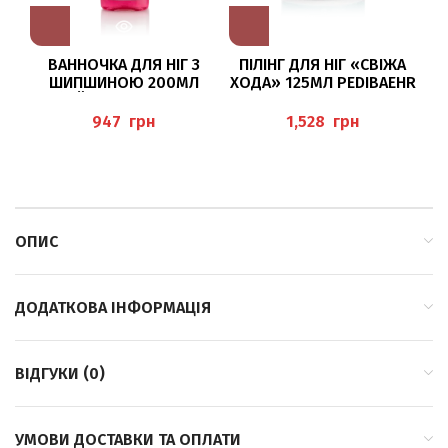
ВАННОЧКА ДЛЯ НІГ З
ПІЛІНГ ДЛЯ НІГ «СВІЖА
Б
ШИПШИНОЮ 200МЛ
ХОДА» 125МЛ PEDIBAEHR
(WÄRME-FUSSBAD
WILDROSE) PEDIBAEHR
грн
грн
ОПИС
ДОДАТКОВА ІНФОРМАЦІЯ
ВІДГУКИ (0)
УМОВИ ДОСТАВКИ ТА ОПЛАТИ