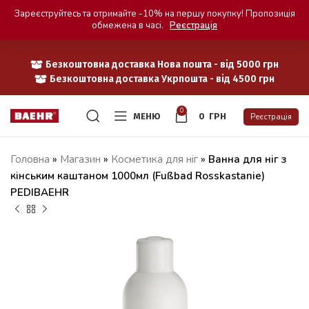
Зареєструйтесь та отримайте -10% на першу покупку! Пропозиція
обмежена в часі.
Реєстрація
Безкоштовна доставка Нова пошта - від 5000 грн
Безкоштовна доставка Укрпошта - від 4500 грн
0
МЕНЮ
0
ГРН
Реєстрація
Головна
»
Магазин
»
Косметика для ніг
»
Ванна для ніг з
кінським каштаном 1000мл (Fußbad Rosskastanie)
PEDIBAEHR