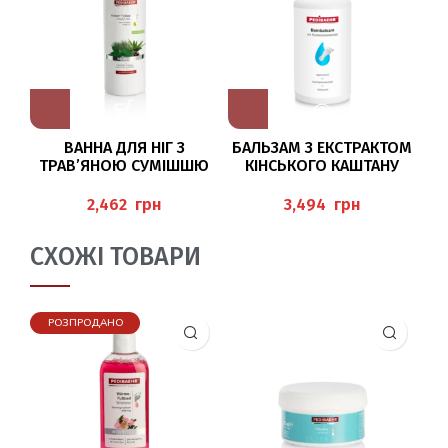
ВАННА ДЛЯ НІГ З
БАЛЬЗАМ З ЕКСТРАКТОМ
ТРАВ’ЯНОЮ СУМІШШЮ
КІНСЬКОГО КАШТАНУ
Е
1000МЛ (FUSSBAD K
ДЛЯ НІГ 500МЛ
RÄUTER-MIX) P
(BEINBALSAM),
F
грн
грн
EDIBAEHR
PEDIBAEHR
СХОЖІ ТОВАРИ
РОЗПРОДАНО