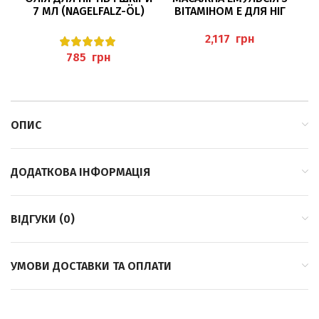
7 МЛ (NAGELFALZ-ÖL)
ВІТАМІНОМ Е ДЛЯ НІГ
Н
BAEHR ВІД ОНІХОЛІЗИСУ
500МЛ (MASSAGE-
П
З ПАРОСТКАМИ ПШЕНИЦІ
EMULSION) PEDIBAEHR
грн
F
грн
ОПИС
ДОДАТКОВА ІНФОРМАЦІЯ
ВІДГУКИ (0)
УМОВИ ДОСТАВКИ ТА ОПЛАТИ