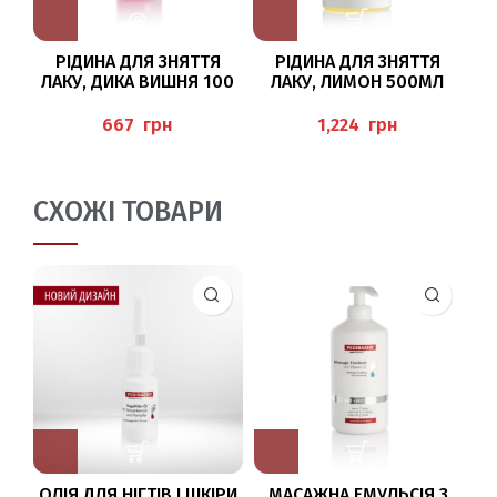
РІДИНА ДЛЯ ЗНЯТТЯ
РІДИНА ДЛЯ ЗНЯТТЯ
О
ЛАКУ, ДИКА ВИШНЯ 100
ЛАКУ, ЛИМОН 500МЛ
МЛ BAEHR
“NAGELLACKENTFERNER
1
ZITRONE” BAEHR
M
грн
грн
СХОЖІ ТОВАРИ
ОЛІЯ ДЛЯ НІГТІВ І ШКІРИ
МАСАЖНА ЕМУЛЬСІЯ З
Ф