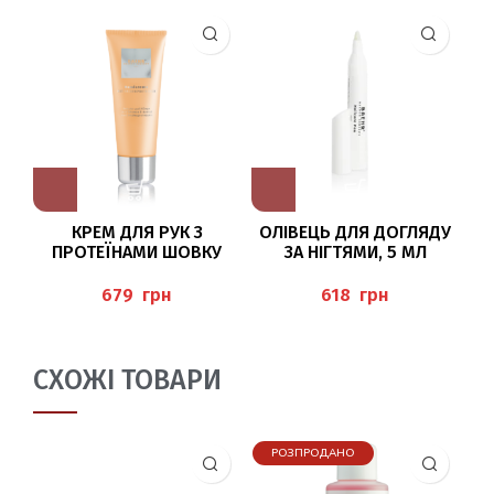
КРЕМ ДЛЯ РУК З
ОЛІВЕЦЬ ДЛЯ ДОГЛЯДУ
ПРОТЕЇНАМИ ШОВКУ
ЗА НІГТЯМИ, 5 МЛ
75МЛ (HANDCREME),
(M
BAEHR
грн
грн
СХОЖІ ТОВАРИ
РОЗПРОДАНО