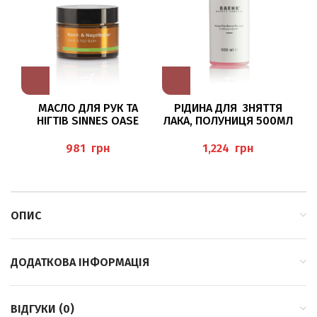
МАСЛО ДЛЯ РУК ТА
РІДИНА ДЛЯ ЗНЯТТЯ
НІГТІВ SINNES OASE
ЛАКА, ПОЛУНИЦЯ 500МЛ
50МЛ BAEHR
“NAGELLACKENTFERNER
К
ERDBEER” BAEHR
грн
грн
ОПИС
ДОДАТКОВА ІНФОРМАЦІЯ
ВІДГУКИ (0)