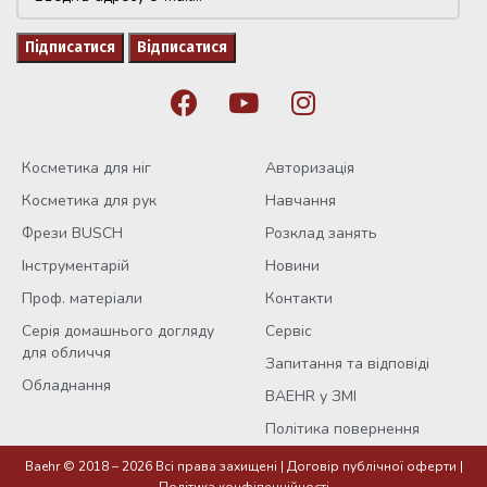
Косметика для ніг
Авторизація
Косметика для рук
Навчання
Фрези BUSCH
Розклад занять
Інструментарій
Новини
Проф. матеріали
Контакти
Серія домашнього догляду
Сервіс
для обличчя
Запитання та відповіді
Обладнання
BAEHR у ЗМІ
Політика повернення
Олія для
Baehr © 2018 – 2026 Всі права захищені |
Договір публічної оферти
|
відновлення
Політика конфіденційності