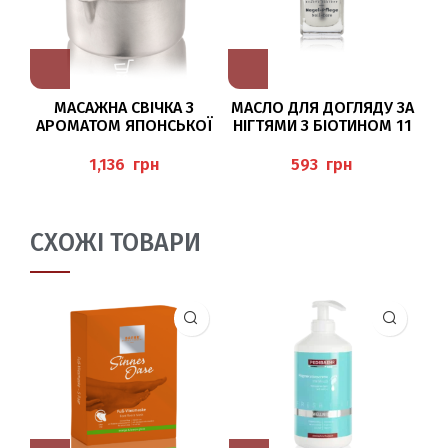
МАСАЖНА СВІЧКА З
МАСЛО ДЛЯ ДОГЛЯДУ ЗА
АРОМАТОМ ЯПОНСЬКОЇ
НІГТЯМИ З БІОТИНОМ 11
СЛИВИ (MASSAGEKERZE
МЛ BAEHR
К
JAPANISCHE PFLAUME) 50
(NAGELPFLEGEÖL MIT
грн
грн
МЛ BAEHR
BIOTIN)
СХОЖІ ТОВАРИ