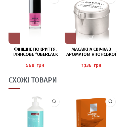
ФІНІШНЕ ПОКРИТТЯ,
МАСАЖНА СВІЧКА З
ОС
ГЛЯНСОВЕ “ÜBERLACK
АРОМАТОМ ЯПОНСЬКОЇ
TOP COAT” BAEHR
СЛИВИ (MASSAGEKERZE
П
JAPANISCHE PFLAUME) 50
грн
грн
МЛ BAEHR
СХОЖІ ТОВАРИ