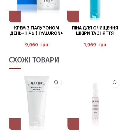
КРЕМ З ГІАЛУРОНОМ
ПІНА ДЛЯ ОЧИЩЕННЯ
С
ДЕНЬ+НІЧЬ (HYALURON+
ШКІРИ ТА ЗНЯТТЯ
TAG & NACHT CREME) 200
МАКІЯЖУ, 200 МЛ BAEHR
МЛ BAEHR
грн
грн
СХОЖІ ТОВАРИ