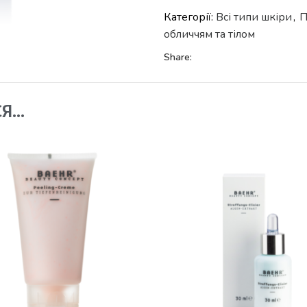
Категорії:
Всі типи шкіри
,
П
обличчям та тілом
Share:
СЯ…