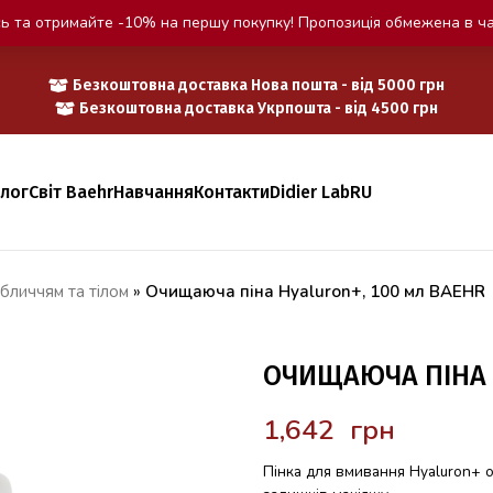
ь та отримайте -10% на першу покупку! Пропозиція обмежена в ча
Безкоштовна доставка Нова пошта - від 5000 грн
Безкоштовна доставка Укрпошта - від 4500 грн
алог
Світ Baehr
Навчання
Контакти
Didier Lab
RU
бличчям та тілом
»
Очищаюча піна Hyaluron+, 100 мл BAEHR
ОЧИЩАЮЧА ПІНА 
грн
Пінка для вмивання Hyaluron+ 