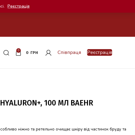
сі.
Реєстрація
0
Співпраця
Реєстрація
0
ГРН
HYALURON+, 100 МЛ BAEHR
особливо ніжно та ретельно очищає шкіру від частинок бруду та