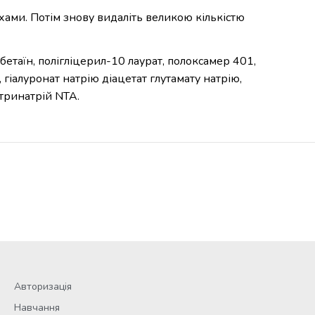
ухами. Потім знову видаліть великою кількістю
бетаїн, полігліцерил-10 лаурат, полоксамер 401,
 гіалуронат натрію діацетат глутамату натрію,
 тринатрій NTA.
Авторизація
Навчання