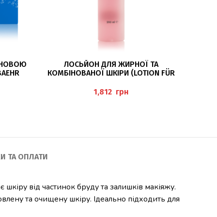
ДОДАТИ В КОШИК
РОНОВОЮ
ЛОСЬЙОН ДЛЯ ЖИРНОЇ ТА
СИРО
BAEHR
КОМБІНОВАНОЇ ШКІРИ (LOTION FÜR
ОЧЕЙ 
FETTIGE UND MISCHHAUT), 200МЛ
BAEHR
грн
И ТА ОПЛАТИ
шкіру від частинок бруду та залишків макіяжу.
овлену та очищену шкіру. Ідеально підходить для