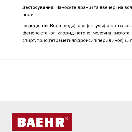
Застосування
: Наносьте вранці та ввечері на в
води.
Інгредієнти
: Вода (вода), олефінсульфонат натрі
феноксіетанол, хлорид натрію, молочна кислота, 
спирт, трис(тетраметилгідроксипіперидинол) цитр