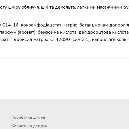
ологу шкіру обличчя, шиї та декольте, легкими масажними р
ю C14-16, кокоамфодіацетат натрію, бетаїн, кокамідопропіл
парфум (аромат), бензойна кислота, дегідрооцтова кислота,
ат, гідроксид натрію, CI 42090 (синій 1), каприлілгліколь,
Косметика для ніг
Косметика для рук