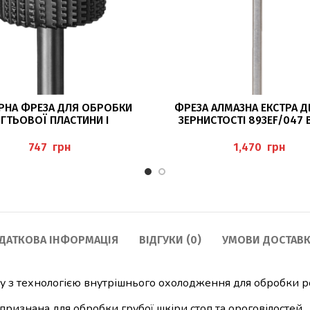
ЧИТАТИ ДАЛІ
ДОДАТИ В КОШИК
РНА ФРЕЗА ДЛЯ ОБРОБКИ
ФРЕЗА АЛМАЗНА ЕКСТРА Д
ІГТЬОВОЇ ПЛАСТИНИ І
ЗЕРНИСТОСТІ 893EF/047 
ІЛОСТІ BUSCH 39RS / 100
грн
грн
ДАТКОВА ІНФОРМАЦІЯ
ВІДГУКИ (0)
УМОВИ ДОСТАВК
у з технологією внутрішнього охолодження для обробки ро
ризнана для обробки грубої шкіри стоп та ороговілостей.