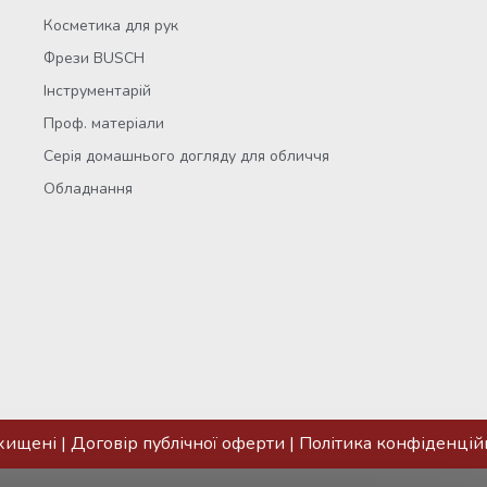
Косметика для рук
Фрези BUSCH
Інструментарій
Проф. матеріали
Серія домашнього догляду для обличчя
Обладнання
ахищені |
Договір публічної оферти
|
Політика конфіденцій