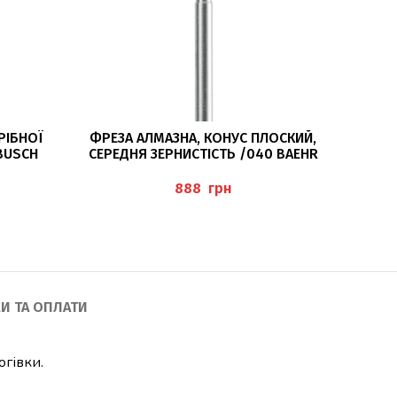
ДОДАТИ В КОШИК
РІБНОЇ
ФРЕЗА АЛМАЗНА, КОНУС ПЛОСКИЙ,
ФРЕЗА 
BUSCH
СЕРЕДНЯ ЗЕРНИСТІСТЬ /040 BAEHR
ЧЕ
грн
И ТА ОПЛАТИ
гівки.