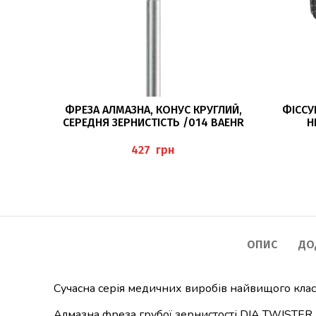
ЧИТАТИ ДАЛІ
ФРЕЗА АЛМАЗНА, КОНУС КРУГЛИЙ,
ФІССУ
СЕРЕДНЯ ЗЕРНИСТІСТЬ /014 BAEHR
Н
ОРОГОВ
грн
ОПИС
ДО
Сучасна серія медичних виробів найвищого клас
Алмазна фреза грубої зернистості DIA TWISTER п