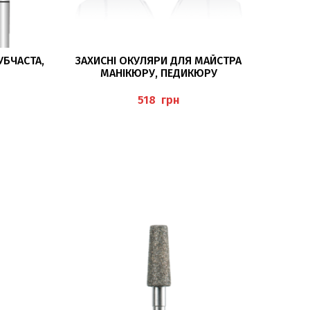
ЧИТАТИ ДАЛІ
УБЧАСТА,
ЗАХИСНІ ОКУЛЯРИ ДЛЯ МАЙСТРА
МЕТ
МАНІКЮРУ, ПЕДИКЮРУ
(ARBEITSSCHUTZBRILLE MIT
(FRÄS
SEITENSCHUTZ), BAEHR
грн