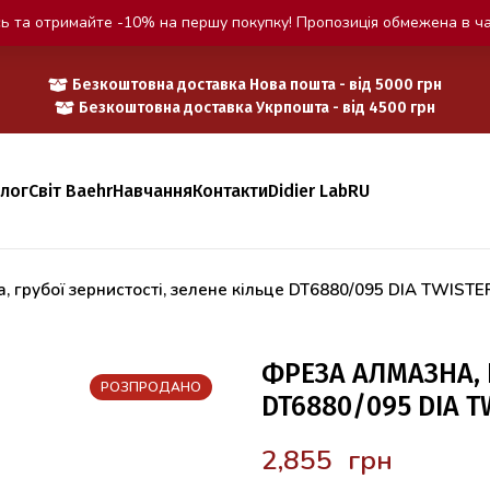
ь та отримайте -10% на першу покупку! Пропозиція обмежена в ча
Безкоштовна доставка Нова пошта - від 5000 грн
Безкоштовна доставка Укрпошта - від 4500 грн
алог
Світ Baehr
Навчання
Контакти
Didier Lab
RU
, грубої зернистості, зелене кільце DT6880/095 DIA TWIST
ФРЕЗА АЛМАЗНА, 
РОЗПРОДАНО
DT6880/095 DIA T
грн