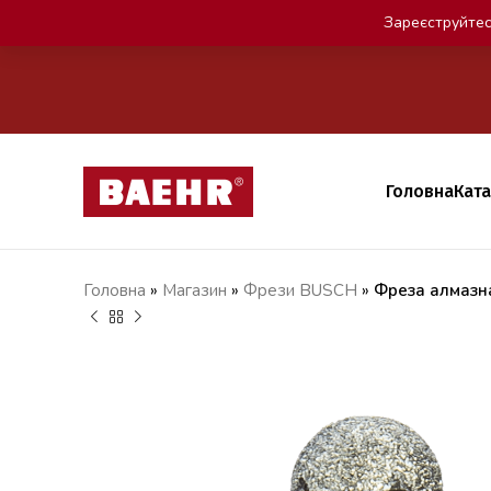
Зареєструйтес
Головна
Кат
Головна
»
Магазин
»
Фрези BUSCH
»
Фреза алмазна