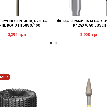
ДОДАТИ В КОШИК
ЧИТАТИ ДАЛІ
КРУПНОЗЕРНИСТА, БІЛЕ ТА
ФРЕЗА КЕРАМІЧНА KERA, X-З
РНЕ КОЛО HT6880/100
K424X/040 BUSCH
YBRIDTWISTER BUSCH
грн
грн
ДАНО