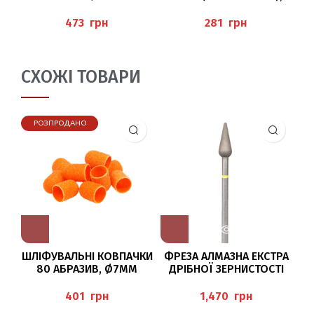
BAEHR
ЗЕ
грн
грн
СХОЖІ ТОВАРИ
РОЗПРОДАНО
ШЛІФУВАЛЬНІ КОВПАЧКИ
ФРЕЗА АЛМАЗНА ЕКСТРА
Ф
80 АБРАЗИВ, Ø7ММ
ДРІБНОЇ ЗЕРНИСТОСТІ
BAEHR
893EF/047 BUSCH
DT
грн
грн