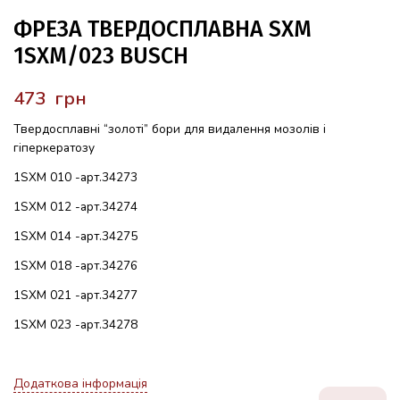
ФРЕЗА ТВЕРДОСПЛАВНА SXM
1SXM/023 BUSCH
грн
Твердосплавні “золоті” бори для видалення мозолів і
гіперкератозу
1SXM 010 -арт.34273
1SXM 012 -арт.34274
1SXM 014 -арт.34275
1SXM 018 -арт.34276
1SXM 021 -арт.34277
1SXM 023 -арт.34278
Додаткова інформація