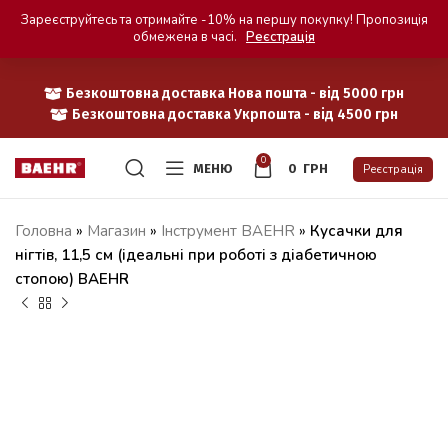
Зареєструйтесь та отримайте -10% на першу покупку! Пропозиція
обмежена в часі.
Реєстрація
Безкоштовна доставка Нова пошта - від 5000 грн
Безкоштовна доставка Укрпошта - від 4500 грн
0
МЕНЮ
0
ГРН
Реєстрація
Головна
»
Магазин
»
Iнструмент BAEHR
»
Кусачки для
нігтів, 11,5 см (ідеальні при роботі з діабетичною
стопою) BAEHR