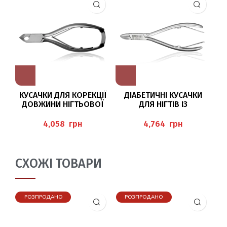
КУСАЧКИ ДЛЯ КОРЕКЦІЇ
ДІАБЕТИЧНІ КУСАЧКИ
ДОВЖИНИ НІГТЬОВОЇ
ДЛЯ НІГТІВ ІЗ
(
ПЛАСТИНИ, 14 СМ, ЛЕЗО
ЗАКРУГЛЕНИМИ
10
15 ММ BAEHR
КІНЧИКАМИ BAEHR
грн
грн
СХОЖІ ТОВАРИ
РОЗПРОДАНО
РОЗПРОДАНО