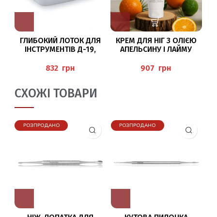
ГЛИБОКИЙ ЛОТОК ДЛЯ
КРЕМ ДЛЯ НІГ З ОЛІЄЮ
Б
ІНСТРУМЕНТІВ Д-19,
АПЕЛЬСИНУ І ЛАЙМУ
Ш-15, В-4 СМ BAEHR
125МЛ PEDIBAEHR
(
грн
грн
СХОЖІ ТОВАРИ
РОЗПРОДАНО
РОЗПРОДАНО