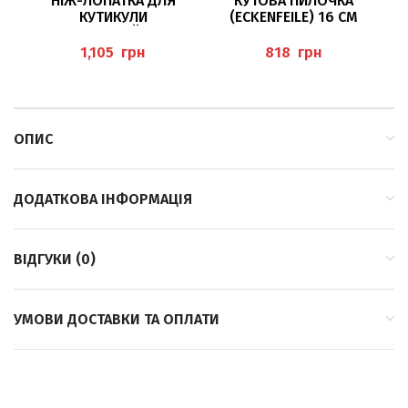
НІЖ-ЛОПАТКА ДЛЯ
КУТОВА ПИЛОЧКА
КО
КУТИКУЛИ
(ECKENFEILE) 16 СМ
Д
(NAGELHAUTLÖFFEL/-
BAEHR
MESSER), BAEHR
грн
грн
ОПИС
ДОДАТКОВА ІНФОРМАЦІЯ
ВІДГУКИ (0)
УМОВИ ДОСТАВКИ ТА ОПЛАТИ