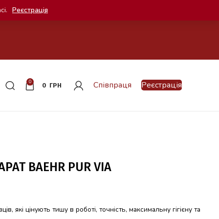
сі.
Реєстрація
0
Співпраця
Реєстрація
0
ГРН
РАТ BAEHR PUR VIA
ців, які цінують тишу в роботі, точність, максимальну гігієну та