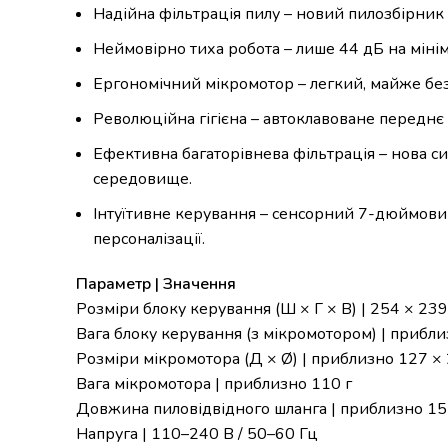
Надійна фільтрація пилу – новий пилозбірник
Неймовірно тиха робота – лише 44 дБ на мінім
Ергономічний мікромотор – легкий, майже без 
Революційна гігієна – автоклавоване переднє
Ефективна багаторівнева фільтрація – нова с
середовище.
Інтуїтивне керування – сенсорний 7-дюймов
персоналізації.
Параметр | Значення
Розміри блоку керування (Ш × Г × В) | 254 × 23
Вага блоку керування (з мікромотором) | прибли
Розміри мікромотора (Д × Ø) | приблизно 127 ×
Вага мікромотора | приблизно 110 г
Довжина пиловідвідного шланга | приблизно 15
Напруга | 110–240 В / 50–60 Гц