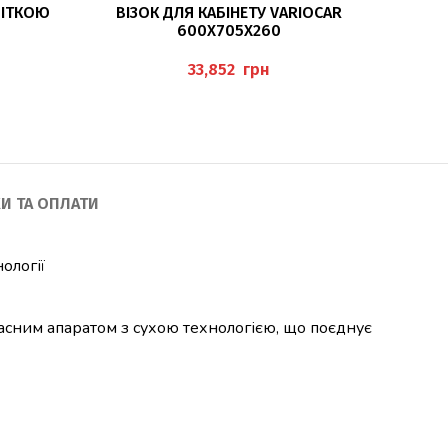
ДОДАТИ В КОШИК
СВІТКОЮ
ВІЗОК ДЛЯ КАБІНЕТУ VARIOCAR
ШТАТИ
600X705X260
грн
И ТА ОПЛАТИ
ології
часним апаратом з сухою технологією, що поєднує