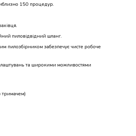
риблизно 150 процедур.
фахівця.
йний пиловідвідний шланг.
ним пилозбірником забезпечує чисте робоче
налаштувань та широкими можливостями
з тримачем)