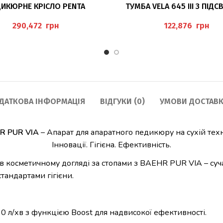
ЧИТАТИ ДАЛІ
ДОДАТИ В КОШИК
ИКЮРНЕ КРІСЛО PENTA
ТУМБА VELA 645 III З ПІД
грн
грн
ДАТКОВА ІНФОРМАЦІЯ
ВІДГУКИ (0)
УМОВИ ДОСТАВК
R PUR VIA
– Апарат для апаратного педикюру на сухій техн
Інновації. Гігієна. Ефективність.
 в косметичному догляді за стопами з BAEHR PUR VIA – су
тандартами гігієни.
0 л/хв з функцією Boost для надвисокої ефективності.