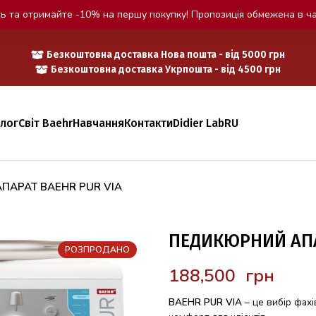
ь та отримайте -10% на першу покупку! Пропозиція обмежена в ча
Безкоштовна доставка Нова пошта - від 5000 грн
Безкоштовна доставка Укрпошта - від 4500 грн
алог
Світ Baehr
Навчання
Контакти
Didier Lab
RU
ПАРАТ BAEHR PUR VIA
ПЕДИКЮРНИЙ АПА
РОЗПРОДАНО
грн
BAEHR PUR VIA
– це вибір фахів