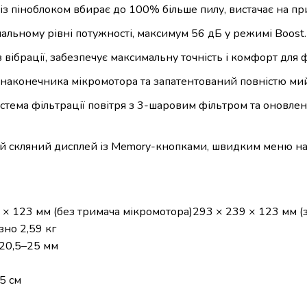
 із піноблоком вбирає до 100% більше пилу, вистачає на п
альному рівні потужності, максимум 56 дБ у режимі Boost.
вібрації, забезпечує максимальну точність і комфорт для 
 наконечника мікромотора та запатентований повністю ми
истема фільтрації повітря з 3-шаровим фільтром та оновле
ий скляний дисплей із Memory-кнопками, швидким меню 
9 × 123 мм (без тримача мікромотора)293 × 239 × 123 мм (
зно 2,59 кг
 20,5–25 мм
5 см