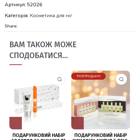
Артикул:
52026
Категорія:
Косметика для ніг
Share:
ВАМ ТАКОЖ МОЖЕ
СПОДОБАТИСЯ…
РОЗПРОДАНО
ПОДАРУНКОВИЙ НАБІР
ПОДАРУНКОВИЙ НАБІР
ГЕ