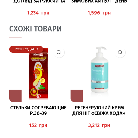
“ДОГЛЯД ЗА РУКАМИ ТА
ЗИМОВИХ АМПУЛ ” ДЕНЬ
НІГТЯМИ”, BAEHR
І НІЧ”
грн
грн
СХОЖІ ТОВАРИ
РОЗПРОДАНО
СТЕЛЬКИ СОГРЕВАЮЩИЕ
РЕГЕНЕРУЮЧИЙ КРЕМ
Р.36-39
ДЛЯ НІГ «СВІЖА ХОДА»,
Е
500МЛ PEDIBAEHR
Д
грн
грн