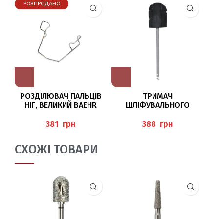
РОЗПРОДАНО
РОЗДІЛЮВАЧ ПАЛЬЦІВ
ТРИМАЧ
З
НІГ, ВЕЛИКИЙ BAEHR
ШЛІФУВАЛЬНОГО
КОВПАКА GT PODO, Ø 10
ММ BAEHR
(
грн
грн
СХОЖІ ТОВАРИ