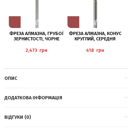
ФРЕЗА АЛМАЗНА, ГРУБОЇ
ФРЕЗА АЛМАЗНА, КОНУС
ЗЕРНИСТОСТІ, ЧОРНЕ
КРУГЛИЙ, СЕРЕДНЯ
КІЛЬЦЕ DT5880/080
ЗЕРНИСТІСТЬ /025 BAEHR
TWISTER BUSCH
грн
грн
H
ОПИС
ДОДАТКОВА ІНФОРМАЦІЯ
ВІДГУКИ (0)