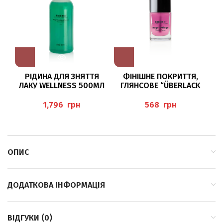
РІДИНА ДЛЯ ЗНЯТТЯ
ФІНІШНЕ ПОКРИТТЯ,
ОС
ЛАКУ WELLNESS 500МЛ
ГЛЯНСОВЕ “ÜBERLACK
(NAGELLACKENTFERNER
TOP COAT” BAEHR
П
WELLNESS) BAEHR
грн
грн
ОПИС
ДОДАТКОВА ІНФОРМАЦІЯ
ВІДГУКИ (0)