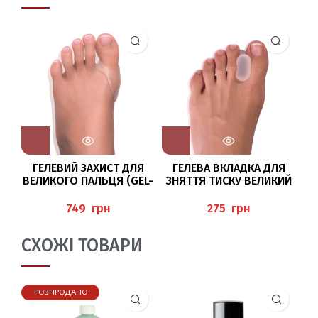
ГЕЛЕВИЙ ЗАХИСТ ДЛЯ
ГЕЛЕВА ВКЛАДКА ДЛЯ
ВЕЛИКОГО ПАЛЬЦЯ (GEL-
ЗНЯТТЯ ТИСКУ ВЕЛИКИЙ
Б
BALLENSCHALE DÜNN)
(ZEHENSPREIZER)
PEDIBAEHR
PEDIBAEHR
грн
грн
СХОЖІ ТОВАРИ
РОЗПРОДАНО