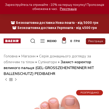
Зареєструйтесь та отримайте -10% на першу покупку! Пропозиція
обмежена в часі.
Реєстрація
Безкоштовна доставка Нова пошта - від 5000 грн
Безкоштовна доставка Укрпошта - від 4500 грн
0
МЕНЮ
0
ГРН
Реєстрація
Головна
»
Магазин
»
Серія домашнього догляду за
обличчям та тілом
»
Супінатори
»
Захист-коректор
великого пальця (GEL-GROSSZEHENTRENNER MIT
BALLENSCHUTZ) PEDIBAEHR
РОЗПРОДАНО