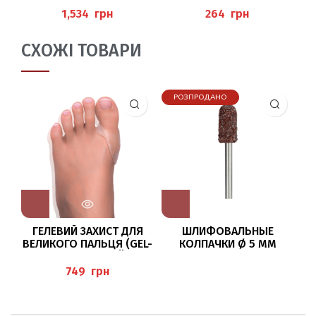
PEDIBAEHR
PEDIBAEHR
грн
грн
СХОЖІ ТОВАРИ
РОЗПРОДАНО
ГЕЛЕВИЙ ЗАХИСТ ДЛЯ
ШЛИФОВАЛЬНЫЕ
ВЕЛИКОГО ПАЛЬЦЯ (GEL-
КОЛПАЧКИ Ø 5 ММ
К
BALLENSCHALE DÜNN)
BAEHR
PEDIBAEHR
грн