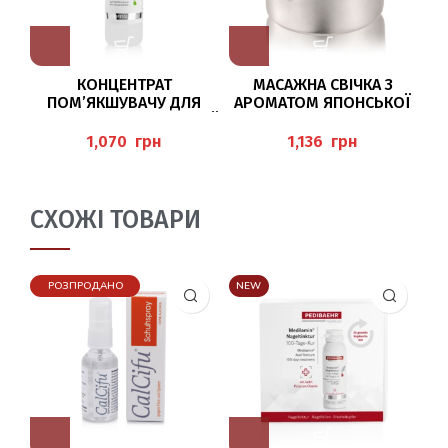
КОНЦЕНТРАТ
МАСАЖНА СВІЧКА З
ПОМ’ЯКШУВАЧУ ДЛЯ
АРОМАТОМ ЯПОНСЬКОЇ
ВИДАЛЕННЯ ОРОГОВІЛОЇ
СЛИВИ (MASSAGEKERZE
(
ШКІРИ 50МЛ (CORNEX
JAPANISCHE PFLAUME) 50
грн
грн
KONZENTRAT) PEDIBAEHR
МЛ BAEHR
СХОЖІ ТОВАРИ
РОЗПРОДАНО
NEW