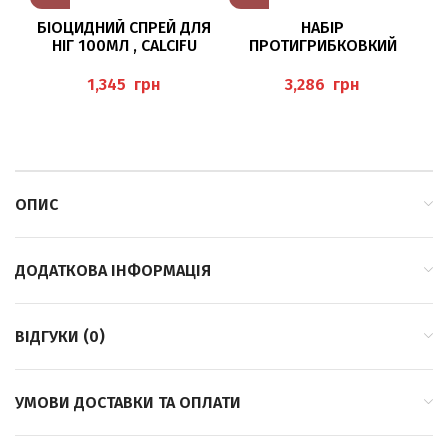
БІОЦИДНИЙ СПРЕЙ ДЛЯ
НАБІР
З
НІГ 100МЛ , CALCIFU
ПРОТИГРИБКОВКИЙ
MEDILAMIN ДЛЯ НІГТІВ,
(N
100 ДНІВ
грн
грн
ТЕРАПЕВТИЧНОГО
ДОГЛЯДУ PEDIBAEHR
ОПИС
ДОДАТКОВА ІНФОРМАЦІЯ
ВІДГУКИ (0)
УМОВИ ДОСТАВКИ ТА ОПЛАТИ