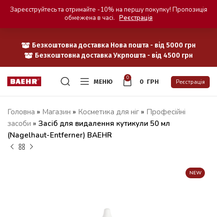
Зареєструйтесь та отримайте -10% на першу покупку! Пропозиція
обмежена в часі.
Реєстрація
Безкоштовна доставка Нова пошта - від 5000 грн
Безкоштовна доставка Укрпошта - від 4500 грн
0
МЕНЮ
0
ГРН
Реєстрація
Головна
»
Магазин
»
Косметика для ніг
»
Професійні
засоби
»
Засіб для видалення кутикули 50 мл
(Nagelhaut-Entferner) BAEHR
NEW